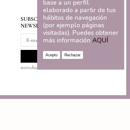
base a un perfil
elaborado a partir de tus
hábitos de navegación
SUBSCRÍBETE A NUESTRA
(por ejemplo páginas
NEWSLETTER
visitadas). Puedes obtener
más información
AQUÍ
Acepto
Rechazar
*Registrate si quieres recibir
novedades sobre a2m
021