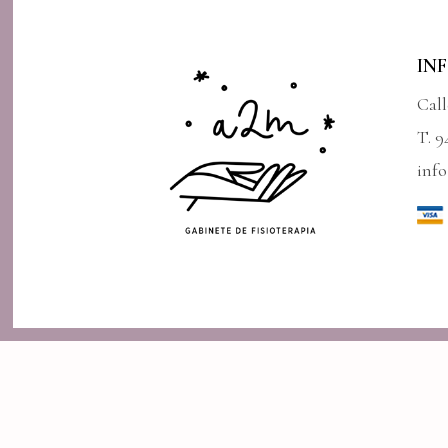
IN
Cal
T. 9
inf
To