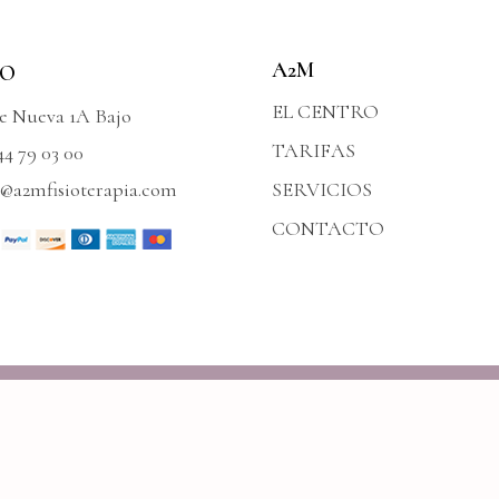
A2M
FO
EL CENTRO
le Nueva 1A Bajo
TARIFAS
44 79 03 00
o@a2mfisioterapia.com
SERVICIOS
CONTACTO
dos los derechos reservados © a2m | Gabinete de fisioterapia 2