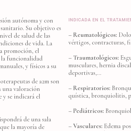
esión autónoma y con
INDICADA EN EL TRATAMI
anitario. Su objetivo es
– Reumatológicos:
Dolor
nivel de salud de las
vértigos, contracturas, fi
ndiciones de vida. La
la promoción, el
– Traumatológicos:
Esgu
 la funcionalidad
musculares, hernia discal
anuales, y físicos a su
deportivas,…
sioterapeutas de a2m son
– Respiratorios:
Bronquit
a una valoración
quística, bronquiolitis,
 y se indicará el
– Pediátricos:
Bronquioli
ispondrá de una sala
– Vasculares:
Edema post
 que la mayoría de