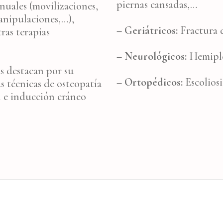
piernas cansadas,…
nuales (movilizaciones,
manipulaciones,…),
– Geriátricos:
Fractura d
tras terapias
– Neurológicos:
Hemiplej
as destacan por su
– Ortopédicos:
Escoliosi
s técnicas de osteopatía
al e inducción cráneo