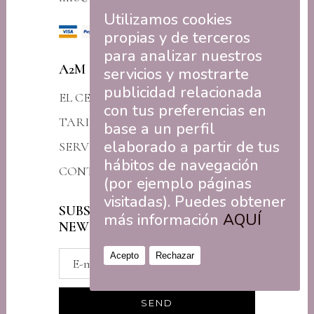
Utilizamos cookies
propias y de terceros
para analizar nuestros
A2M
servicios y mostrarte
publicidad relacionada
EL CENTRO
con tus preferencias en
TARIFAS
base a un perfil
elaborado a partir de tus
SERVICIOS
hábitos de navegación
CONTACTO
(por ejemplo páginas
visitadas). Puedes obtener
SUBSCRÍBETE A NUESTRA
más información
AQUÍ
NEWSLETTER
Acepto
Rechazar